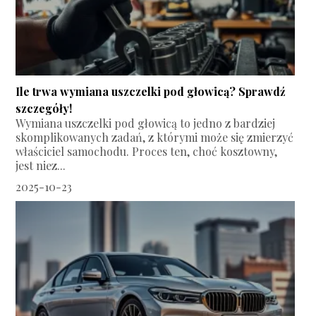
Ile trwa wymiana uszczelki pod głowicą? Sprawdź
szczegóły!
Wymiana uszczelki pod głowicą to jedno z bardziej
skomplikowanych zadań, z którymi może się zmierzyć
właściciel samochodu. Proces ten, choć kosztowny,
jest niez...
2025-10-23