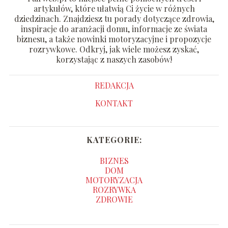
artykułów, które ułatwią Ci życie w różnych
dziedzinach. Znajdziesz tu porady dotyczące zdrowia,
inspiracje do aranżacji domu, informacje ze świata
biznesu, a także nowinki motoryzacyjne i propozycje
rozrywkowe. Odkryj, jak wiele możesz zyskać,
korzystając z naszych zasobów!
REDAKCJA
KONTAKT
KATEGORIE:
BIZNES
DOM
MOTORYZACJA
ROZRYWKA
ZDROWIE