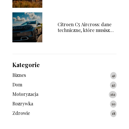
paliwa
Citroen C5 Aircross: dane
techniczne, które musisz
znać
Kategorie
Biznes
41
Dom
42
Motoryzacja
161
Rozrywka
10
Zdrowie
18