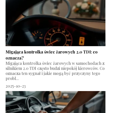
Migająca kontrolka świec żarowych 2.0 TDI: co
oznacza?
Migająca kontrolka świec żarowych w samochodach z
silnikiem 2.0 TDI często budzi niepokój kierowców. Co
oznacza ten sygnał i jakie mogą być przyczyny tego
probl...
2025-10-23