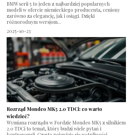
BMW serii 5 to jeden z najbardziej popularnych
modeli w ofercie niemieckiego producenta, ceniony
zarówno za elegancję, jak i osiągi. Dzięki
różnorodnym wersjom...
2025-10-23
Rozrząd Mondeo MK5 2.0 TDCi: co warto
wiedzieć?
Wymiana rozrządu w Fordzie Mondeo MK5 z silnikiem
2.0 TDCi to temat, który budzi wiele pytań i
kontrowersji. Często pojawiają się wątpliwości