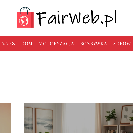
IZNES
DOM
MOTORYZACJA
ROZRYWKA
ZDROWI