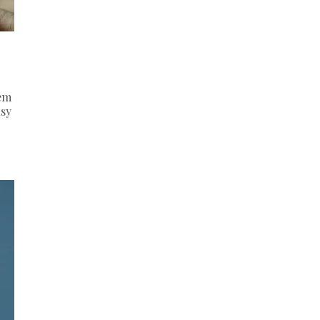
y
em
usy