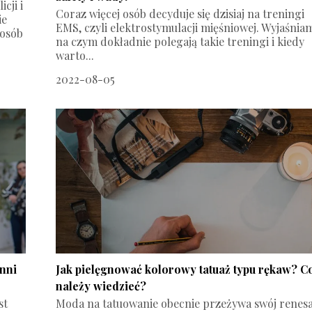
cji i
Coraz więcej osób decyduje się dzisiaj na treningi
ie
EMS, czyli elektrostymulacji mięśniowej. Wyjaśnia
 osób
na czym dokładnie polegają takie treningi i kiedy
warto...
2022-08-05
inni
Jak pielęgnować kolorowy tatuaż typu rękaw? C
należy wiedzieć?
st
Moda na tatuowanie obecnie przeżywa swój renes