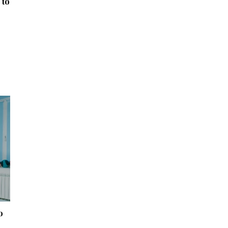
 to
ć
o