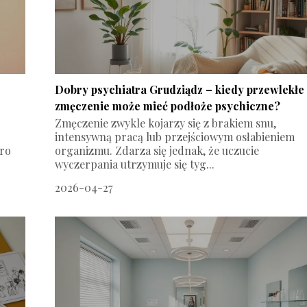
Dobry psychiatra Grudziądz – kiedy przewlekłe
zmęczenie może mieć podłoże psychiczne?
Zmęczenie zwykle kojarzy się z brakiem snu,
intensywną pracą lub przejściowym osłabieniem
ero
organizmu. Zdarza się jednak, że uczucie
wyczerpania utrzymuje się tyg...
2026-04-27