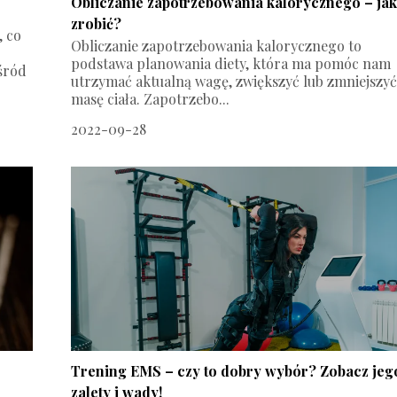
Obliczanie zapotrzebowania kalorycznego – jak
zrobić?
, co
Obliczanie zapotrzebowania kalorycznego to
podstawa planowania diety, która ma pomóc nam
śród
utrzymać aktualną wagę, zwiększyć lub zmniejszy
masę ciała. Zapotrzebo...
2022-09-28
Trening EMS – czy to dobry wybór? Zobacz jeg
zalety i wady!