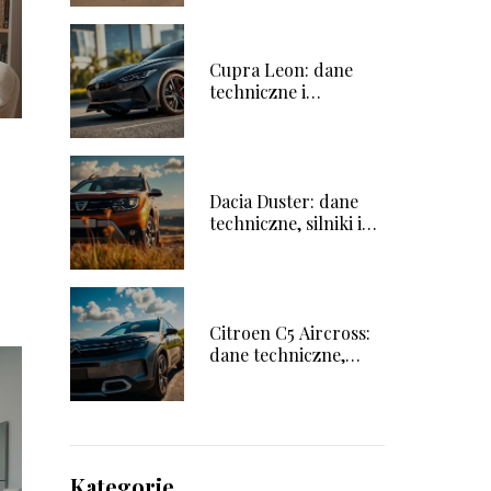
Cupra Leon: dane
techniczne i
charakterystyka
pojazdu
Dacia Duster: dane
techniczne, silniki i
zużycie paliwa
Citroen C5 Aircross:
dane techniczne,
które musisz znać
Kategorie