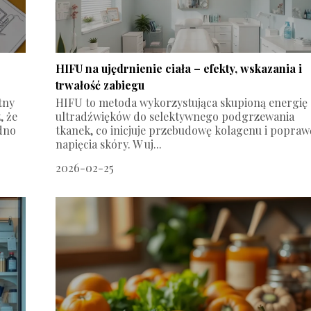
HIFU na ujędrnienie ciała – efekty, wskazania i
trwałość zabiegu
tny
HIFU to metoda wykorzystująca skupioną energię
, że
ultradźwięków do selektywnego podgrzewania
edno
tkanek, co inicjuje przebudowę kolagenu i popraw
napięcia skóry. W uj...
2026-02-25