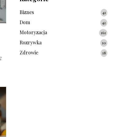
Biznes
41
Dom
42
Motoryzacja
161
Rozrywka
10
Zdrowie
18
ę