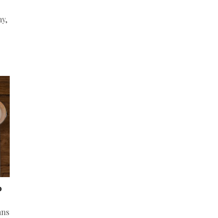
my,
o
ans