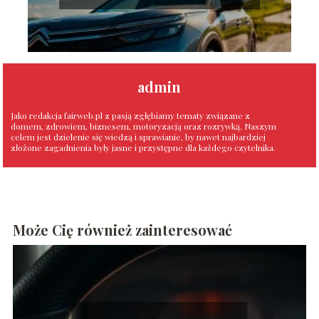
admin
Jako redakcja fairweb.pl z pasją zgłębiamy tematy związane z
domem, zdrowiem, biznesem, motoryzacją oraz rozrywką. Naszym
celem jest dzielenie się wiedzą i sprawianie, by nawet najbardziej
złożone zagadnienia były jasne i przystępne dla każdego czytelnika.
Może Cię również zainteresować