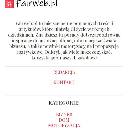
Fairweb.pl to miejsce pełne pomocnych treści i
artykułów, które ułatwią Ci życie w różnych
dziedzinach. Znajdziesz tu porady dotyczące zdrowia,
inspiracje do aranżacji domu, informacje ze świata
biznesu, a także nowinki motoryzacyjne i propozycje
rozrywkowe. Odkryj, jak wiele możesz zyskać,
korzystając z naszych zasobów!
REDAKCJA
KONTAKT
KATEGORIE:
BIZNES
DOM
MOTORYZACJA