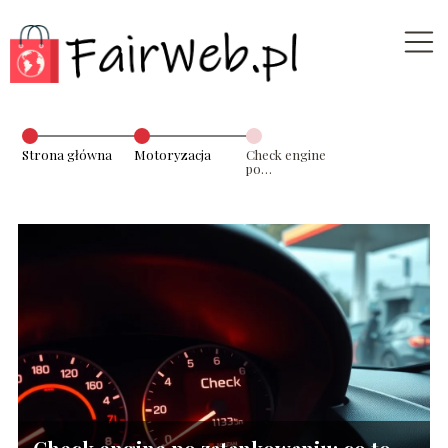
Strona główna
Motoryzacja
Check engine
po
zatankowaniu:
co to oznacza?