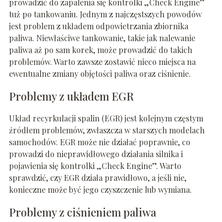
prowadzić do zapalenia się kontrolki „Check Engine”
tuż po tankowaniu. Jednym z najczęstszych powodów
jest problem z układem odpowietrzania zbiornika
paliwa. Niewłaściwe tankowanie, takie jak nalewanie
paliwa aż po sam korek, może prowadzić do takich
problemów. Warto zawsze zostawić nieco miejsca na
ewentualne zmiany objętości paliwa oraz ciśnienie.
Problemy z układem EGR
Układ recyrkulacji spalin (EGR) jest kolejnym częstym
źródłem problemów, zwłaszcza w starszych modelach
samochodów. EGR może nie działać poprawnie, co
prowadzi do nieprawidłowego działania silnika i
pojawienia się kontrolki „Check Engine”. Warto
sprawdzić, czy EGR działa prawidłowo, a jeśli nie,
konieczne może być jego czyszczenie lub wymiana.
Problemy z ciśnieniem paliwa