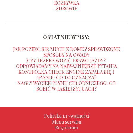
ROZRYWKA
ZDROWIE
OSTATNIE WPISY:
JAK POZBYĆ SIĘ MUCH Z DOMU? SPRAWDZONE
SPOSOBY NA OWADY
CZY TRZEBA WOZIĆ PRAWO JAZDY?
ODPOWIADAMY NA NAJWAŻNIEJSZE PYTANIA
KONTROLKA CHECK ENGINE ZAPALA SIĘ I
GAŚNIE: CO TO OZNACZA?
NAGŁY WYCIEK PŁYNU CHŁODNICZEGO: CO
ROBIĆ W TAKIEJ SYTUACJI?
Polityka prywatności
Mapa serwisu
Regulamin