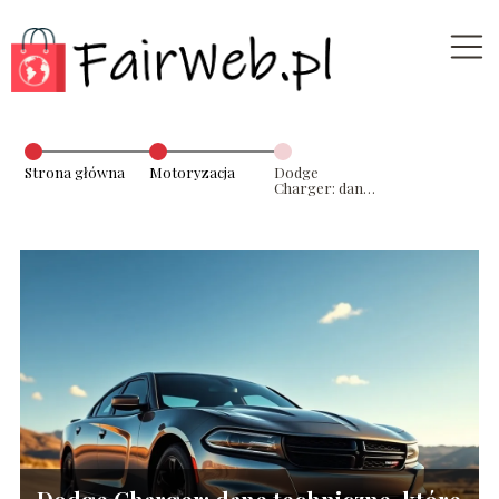
Strona główna
Motoryzacja
Dodge
Charger: dane
techniczne,
które musisz
znać