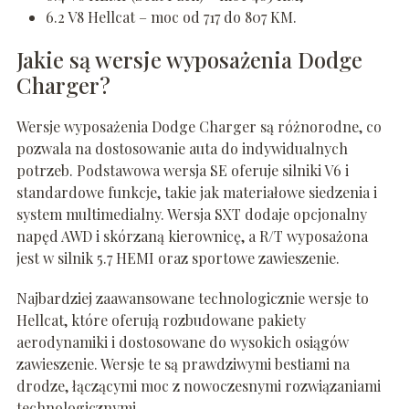
6.2 V8 Hellcat – moc od 717 do 807 KM.
Jakie są wersje wyposażenia Dodge
Charger?
Wersje wyposażenia Dodge Charger są różnorodne, co
pozwala na dostosowanie auta do indywidualnych
potrzeb. Podstawowa wersja SE oferuje silniki V6 i
standardowe funkcje, takie jak materiałowe siedzenia i
system multimedialny. Wersja SXT dodaje opcjonalny
napęd AWD i skórzaną kierownicę, a R/T wyposażona
jest w silnik 5.7 HEMI oraz sportowe zawieszenie.
Najbardziej zaawansowane technologicznie wersje to
Hellcat, które oferują rozbudowane pakiety
aerodynamiki i dostosowane do wysokich osiągów
zawieszenie. Wersje te są prawdziwymi bestiami na
drodze, łączącymi moc z nowoczesnymi rozwiązaniami
technologicznymi.