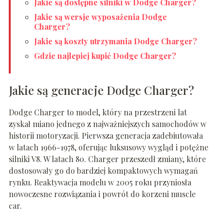
Jakie są dostępne silniki w Dodge Charger?
Jakie są wersje wyposażenia Dodge
Charger?
Jakie są koszty utrzymania Dodge Charger?
Gdzie najlepiej kupić Dodge Charger?
Jakie są generacje Dodge Charger?
Dodge Charger to model, który na przestrzeni lat
zyskał miano jednego z najważniejszych samochodów w
historii motoryzacji. Pierwsza generacja zadebiutowała
w latach 1966-1978, oferując luksusowy wygląd i potężne
silniki V8. W latach 80. Charger przeszedł zmiany, które
dostosowały go do bardziej kompaktowych wymagań
rynku. Reaktywacja modelu w 2005 roku przyniosła
nowoczesne rozwiązania i powrót do korzeni muscle
car.