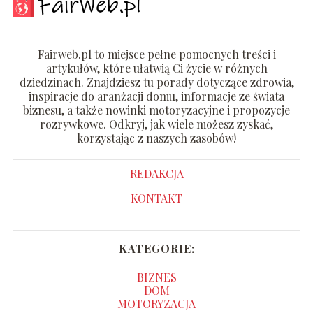
Fairweb.pl to miejsce pełne pomocnych treści i
artykułów, które ułatwią Ci życie w różnych
dziedzinach. Znajdziesz tu porady dotyczące zdrowia,
inspiracje do aranżacji domu, informacje ze świata
biznesu, a także nowinki motoryzacyjne i propozycje
rozrywkowe. Odkryj, jak wiele możesz zyskać,
korzystając z naszych zasobów!
REDAKCJA
KONTAKT
KATEGORIE:
BIZNES
DOM
MOTORYZACJA