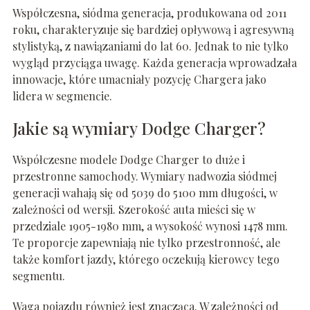
Współczesna, siódma generacja, produkowana od 2011
roku, charakteryzuje się bardziej opływową i agresywną
stylistyką, z nawiązaniami do lat 60. Jednak to nie tylko
wygląd przyciąga uwagę. Każda generacja wprowadzała
innowacje, które umacniały pozycję Chargera jako
lidera w segmencie.
Jakie są wymiary Dodge Charger?
Współczesne modele Dodge Charger to duże i
przestronne samochody. Wymiary nadwozia siódmej
generacji wahają się od 5039 do 5100 mm długości, w
zależności od wersji. Szerokość auta mieści się w
przedziale 1905-1980 mm, a wysokość wynosi 1478 mm.
Te proporcje zapewniają nie tylko przestronność, ale
także komfort jazdy, którego oczekują kierowcy tego
segmentu.
Waga pojazdu również jest znacząca. W zależności od