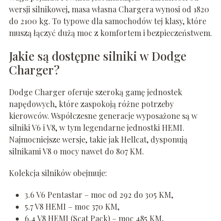
wersji silnikowej, masa własna Chargera wynosi od 1820
do 2100 kg. To typowe dla samochodów tej klasy, które
muszą łączyć dużą moc z komfortem i bezpieczeństwem.
Jakie są dostępne silniki w Dodge
Charger?
Dodge Charger oferuje szeroką gamę jednostek
napędowych, które zaspokoją różne potrzeby
kierowców. Współczesne generacje wyposażone są w
silniki V6 i V8, w tym legendarne jednostki HEMI.
Najmocniejsze wersje, takie jak Hellcat, dysponują
silnikami V8 o mocy nawet do 807 KM.
Kolekcja silników obejmuje:
3.6 V6 Pentastar – moc od 292 do 305 KM,
5.7 V8 HEMI – moc 370 KM,
6.4 V8 HEMI (Scat Pack) – moc 485 KM,