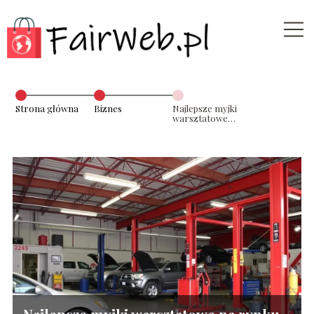
Strona główna
Biznes
Najlepsze myjki
warsztatowe
na rynku –
opinie
ekspertów