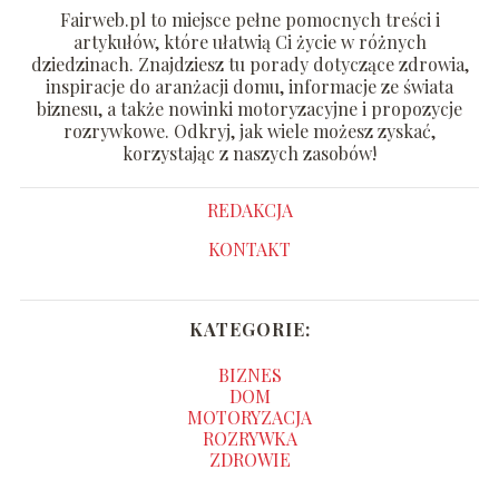
Fairweb.pl to miejsce pełne pomocnych treści i
artykułów, które ułatwią Ci życie w różnych
dziedzinach. Znajdziesz tu porady dotyczące zdrowia,
inspiracje do aranżacji domu, informacje ze świata
biznesu, a także nowinki motoryzacyjne i propozycje
rozrywkowe. Odkryj, jak wiele możesz zyskać,
korzystając z naszych zasobów!
REDAKCJA
KONTAKT
KATEGORIE:
BIZNES
DOM
MOTORYZACJA
ROZRYWKA
ZDROWIE