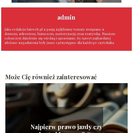
admin
Jako redakcja fairweb.pl z pasją zgłębiamy tematy związane z
domem, zdrowiem, biznesem, motoryzacją oraz rozrywką. Naszym
celem jest dzielenie się wiedzą i sprawianie, by nawet najbardziej
złożone zagadnienia były jasne i przystępne dla każdego czytelnika.
Może Cię również zainteresować
Najpierw prawo jazdy czy