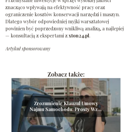
Przemyślane inwestycje w sprzęt wysokiej jakości
znacząco wpływają na efektywność pracy oraz
ograniczenie kosztów konserwacji narzędzi i maszyn.
Dlatego wybór odpowiedniej myjki warsztatowej
powinien być poprzedzony wnikliwą analizą, a najlepiej
— konsultacją z ekspertami z
xton24.pl
.
Artykuł sponsorowany
Zobacz także:
Zrozumienie Klauzul Umowy
Najmu Samochodu: Prosty Wzór
Dokumentu Gotowego do Druku