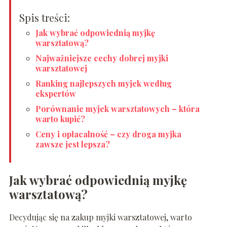
Spis treści:
Jak wybrać odpowiednią myjkę
warsztatową?
Najważniejsze cechy dobrej myjki
warsztatowej
Ranking najlepszych myjek według
ekspertów
Porównanie myjek warsztatowych – która
warto kupić?
Ceny i opłacalność – czy droga myjka
zawsze jest lepsza?
Jak wybrać odpowiednią myjkę
warsztatową?
Decydując się na zakup myjki warsztatowej, warto