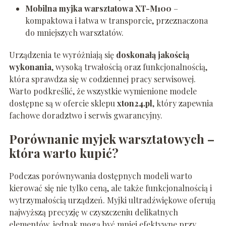
Mobilna myjka warsztatowa XT-M100
–
kompaktowa i łatwa w transporcie, przeznaczona
do mniejszych warsztatów.
Urządzenia te wyróżniają się
doskonałą jakością
wykonania
, wysoką trwałością oraz funkcjonalnością,
która sprawdza się w codziennej pracy serwisowej.
Warto podkreślić, że wszystkie wymienione modele
dostępne są w ofercie sklepu
xton24.pl
, który zapewnia
fachowe doradztwo i serwis gwarancyjny.
Porównanie myjek warsztatowych –
która warto kupić?
Podczas porównywania dostępnych modeli warto
kierować się nie tylko ceną, ale także funkcjonalnością i
wytrzymałością urządzeń. Myjki ultradźwiękowe oferują
najwyższą precyzję w czyszczeniu delikatnych
elementów, jednak mogą być mniej efektywne przy