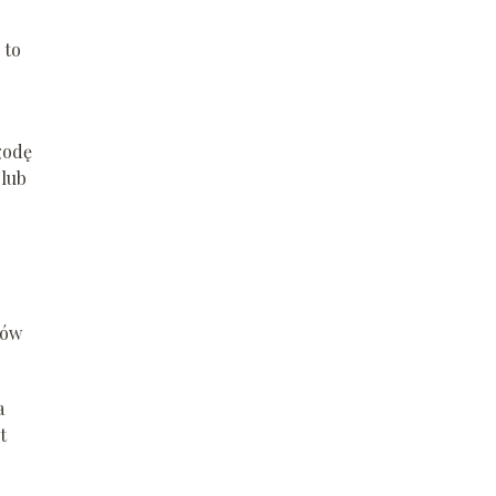
 to
godę
 lub
ców
a
t