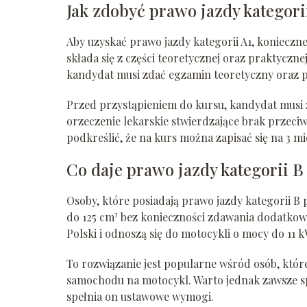
Jak zdobyć prawo jazdy kategori
Aby uzyskać prawo jazdy kategorii A1, konieczn
składa się z części teoretycznej oraz praktyczn
kandydat musi zdać egzamin teoretyczny oraz 
Przed przystąpieniem do kursu, kandydat musi 
orzeczenie lekarskie stwierdzające brak prze
podkreślić, że na kurs można zapisać się na 3 
Co daje prawo jazdy kategorii B
Osoby, które posiadają prawo jazdy kategorii B
do 125 cm³ bez konieczności zdawania dodatkow
Polski i odnoszą się do motocykli o mocy do 11
To rozwiązanie jest popularne wśród osób, które
samochodu na motocykl. Warto jednak zawsze sp
spełnia on ustawowe wymogi.