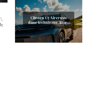
Citroen C5 Aircross:
³,
dane techniczne, które
dę
musisz znać