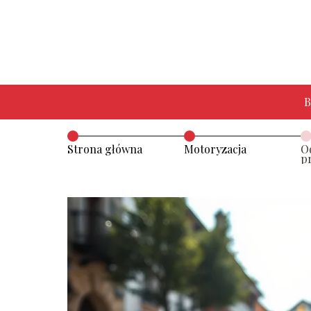
B
Strona główna
Motoryzacja
O
p
12