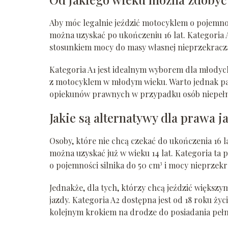
Aby móc legalnie jeździć motocyklem o pojemnoś
można uzyskać po ukończeniu 16 lat. Kategoria 
stosunkiem mocy do masy własnej nieprzekracz
Kategoria A1 jest idealnym wyborem dla młodyc
z motocyklem w młodym wieku. Warto jednak pam
opiekunów prawnych w przypadku osób niepełn
Jakie są alternatywy dla prawa j
Osoby, które nie chcą czekać do ukończenia 16 
można uzyskać już w wieku 14 lat. Kategoria t
o pojemności silnika do 50 cm³ i mocy nieprzekr
Jednakże, dla tych, którzy chcą jeździć większ
jazdy. Kategoria A2 dostępna jest od 18 roku ży
kolejnym krokiem na drodze do posiadania pe