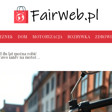
IZNES
DOM
MOTORYZACJA
ROZRYWKA
ZDROWI
d ilu lat można robić
rawo jazdy na motor
5?