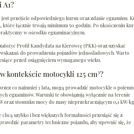
i A1?
e jest przejście odpowiedniego kursu oraz zdanie egzaminu. K
ej, które łącznie trwają minimum 50 godzin. Po ukończeniu kur
praktyczny w ośrodku egzaminacyjnym.
założyć Profil Kandydata na Kierowcę (PKK) oraz uzyskać
ciwwskazań do prowadzenia pojazdów jednośladowych. Warto
miesiące przed osiągnięciem wymaganego wieku.
 w kontekście motocykli 125 cm³?
 przez co najmniej 3 lata, mogą prowadzić motocykle o pojemn
ych egzaminów. Warunki te obowiązują wyłącznie na terenie
 kW oraz stosunku mocy do masy nieprzekraczającym 0,1 kW/kg
 chcą szybko i bez większych formalności przesiąść się z
rawdzić parametry techniczne pojazdu, aby upewnić się, że