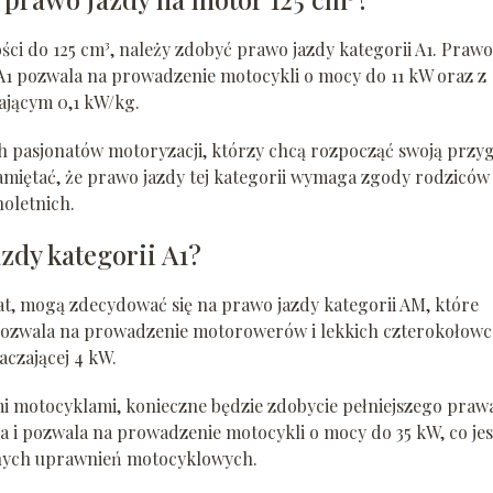
ci do 125 cm³, należy zdobyć prawo jazdy kategorii A1. Prawo
A1 pozwala na prowadzenie motocykli o mocy do 11 kW oraz z
ającym 0,1 kW/kg.
h pasjonatów motoryzacji, którzy chcą rozpocząć swoją przy
iętać, że prawo jazdy tej kategorii wymaga zgody rodziców
oletnich.
azdy kategorii A1?
lat, mogą zdecydować się na prawo jazdy kategorii AM, które
a pozwala na prowadzenie motorowerów i lekkich czterokołow
aczającej 4 kW.
ymi motocyklami, konieczne będzie zdobycie pełniejszego praw
cia i pozwala na prowadzenie motocykli o mocy do 35 kW, co jes
łnych uprawnień motocyklowych.