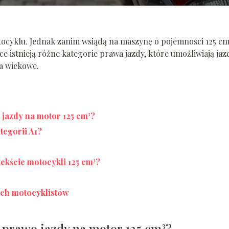
ocyklu. Jednak zanim wsiądą na maszynę o pojemności 125 cm
 istnieją różne kategorie prawa jazdy, które umożliwiają jaz
a wiekowe.
jazdy na motor 125 cm³?
tegorii A1?
ekście motocykli 125 cm³?
ch motocyklistów
prawo jazdy na motor 125 cm³?