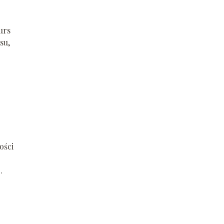
urs
su,
ości
.