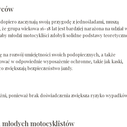
wców
y dopiero zaczynają swoją przygodę z jednośladami, muszą
 że grupa wiekowa 16-18 lat jest bardziej narażona na udział 
by młodzi motocykliści zdobyli solidne podstawy teoretyczne
 na rozwój umiejętności swoich podopiecznych, a także
ować w odpowiednie wyposażenie ochronne, takie jak kaski,
o zwiększają bezpieczeństwo jazdy.
ożni, ponieważ brak doświadczenia zwiększa ryzyko wypadków
 młodych motocyklistów