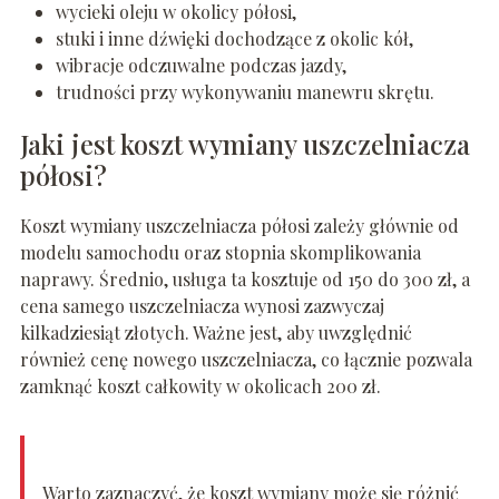
wycieki oleju w okolicy półosi,
stuki i inne dźwięki dochodzące z okolic kół,
wibracje odczuwalne podczas jazdy,
trudności przy wykonywaniu manewru skrętu.
Jaki jest koszt wymiany uszczelniacza
półosi?
Koszt wymiany uszczelniacza półosi zależy głównie od
modelu samochodu oraz stopnia skomplikowania
naprawy. Średnio, usługa ta kosztuje od 150 do 300 zł, a
cena samego uszczelniacza wynosi zazwyczaj
kilkadziesiąt złotych. Ważne jest, aby uwzględnić
również cenę nowego uszczelniacza, co łącznie pozwala
zamknąć koszt całkowity w okolicach 200 zł.
Warto zaznaczyć, że koszt wymiany może się różnić