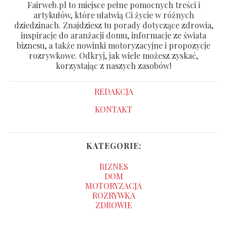
Fairweb.pl to miejsce pełne pomocnych treści i
artykułów, które ułatwią Ci życie w różnych
dziedzinach. Znajdziesz tu porady dotyczące zdrowia,
inspiracje do aranżacji domu, informacje ze świata
biznesu, a także nowinki motoryzacyjne i propozycje
rozrywkowe. Odkryj, jak wiele możesz zyskać,
korzystając z naszych zasobów!
REDAKCJA
KONTAKT
KATEGORIE:
BIZNES
DOM
MOTORYZACJA
ROZRYWKA
ZDROWIE