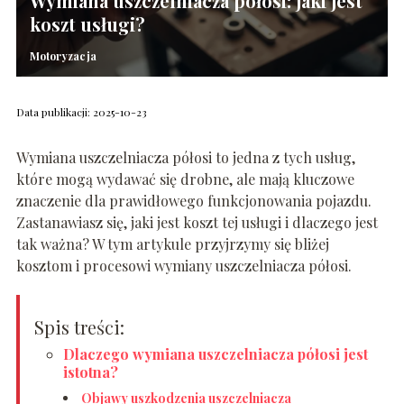
Wymiana uszczelniacza półosi: jaki jest
koszt usługi?
Motoryzacja
Data publikacji: 2025-10-23
Wymiana uszczelniacza półosi to jedna z tych usług,
które mogą wydawać się drobne, ale mają kluczowe
znaczenie dla prawidłowego funkcjonowania pojazdu.
Zastanawiasz się, jaki jest koszt tej usługi i dlaczego jest
tak ważna? W tym artykule przyjrzymy się bliżej
kosztom i procesowi wymiany uszczelniacza półosi.
Spis treści:
Dlaczego wymiana uszczelniacza półosi jest
istotna?
Objawy uszkodzenia uszczelniacza