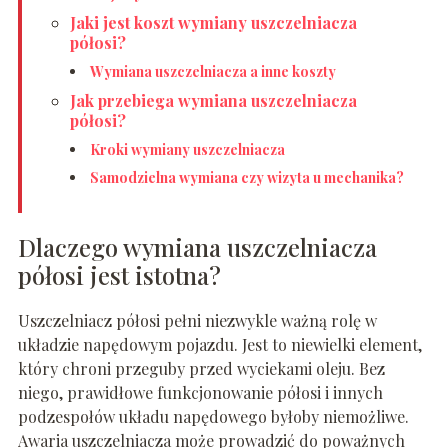
Jaki jest koszt wymiany uszczelniacza
półosi?
Wymiana uszczelniacza a inne koszty
Jak przebiega wymiana uszczelniacza
półosi?
Kroki wymiany uszczelniacza
Samodzielna wymiana czy wizyta u mechanika?
Dlaczego wymiana uszczelniacza
półosi jest istotna?
Uszczelniacz półosi pełni niezwykle ważną rolę w
układzie napędowym pojazdu. Jest to niewielki element,
który chroni przeguby przed wyciekami oleju. Bez
niego, prawidłowe funkcjonowanie półosi i innych
podzespołów układu napędowego byłoby niemożliwe.
Awaria uszczelniacza może prowadzić do poważnych