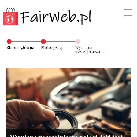
Strona główna
Motoryzacja
Wymiana
uszczelniacza
półosi: jaki jest
koszt usługi?