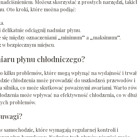
nadciśnieniem. Możesz skorzystać z prostych narzędzi, takich
u. Oto kroki, które można podjąć:
a.
delikatnie odciągnij nadmiar płynu.
ie się między oznaczeniami „minimum” a „maksimum”.
z w bezpiecznym miejscu.
miaru płynu chłodniczego?
 kilku problemów, które mogą wpłynąć na wydajność i trwał
kładzie chłodzenia może prowadzić do uszkodzeń przewodów i
nia silnika, co może skutkować poważnymi awariami. Warto rów
chłodzenia może wpływać na efektywność chłodzenia, co w dłuż
zych problemów.
ą uwagi?
 w samochodzie, które wymagają regularnej kontroli i