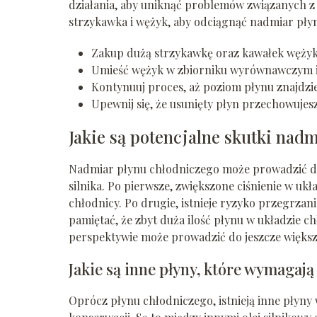
działania, aby uniknąć problemów związanych z 
strzykawka i wężyk, aby odciągnąć nadmiar płyn
Zakup dużą strzykawkę oraz kawałek wężyk
Umieść wężyk w zbiorniku wyrównawczym i 
Kontynuuj proces, aż poziom płynu znajdz
Upewnij się, że usunięty płyn przechowujes
Jakie są potencjalne skutki nad
Nadmiar płynu chłodniczego może prowadzić do
silnika. Po pierwsze, zwiększone ciśnienie w u
chłodnicy. Po drugie, istnieje ryzyko przegrza
pamiętać, że zbyt duża ilość płynu w układzie 
perspektywie może prowadzić do jeszcze więks
Jakie są inne płyny, które wymagaj
Oprócz płynu chłodniczego, istnieją inne płyny