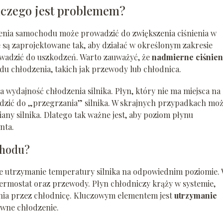
iczego jest problemem?
enia samochodu może prowadzić do zwiększenia ciśnienia w
ą zaprojektowane tak, aby działać w określonym zakresie
owadzić do uszkodzeń. Warto zauważyć, że
nadmierne ciśnien
 chłodzenia, takich jak przewody lub chłodnica.
a wydajność chłodzenia silnika. Płyn, który nie ma miejsca na
adzić do „przegrzania” silnika. W skrajnych przypadkach moż
 silnika. Dlatego tak ważne jest, aby poziom płynu
nta.
chodu?
e utrzymanie temperatury silnika na odpowiednim poziomie.
ermostat oraz przewody. Płyn chłodniczy krąży w systemie,
czenia przez chłodnicę. Kluczowym elementem jest
utrzymanie
ywne chłodzenie.