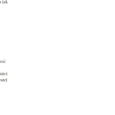
 jak
ość
nież
szej