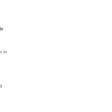
ie
e to
 W