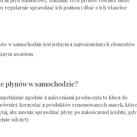
wy oraz płyn hamulcowy. Nadmiar tych płynów również może
y regularnie sprawdzać ich poziom i dbać o ich właściwe
ynów w samochodzie jest jednym z najważniejszych elementów
ważnym awariom.
ące płynów w samochodzie?
upełnianie zgodnie z zaleceniami producenta to klucz do
 również korzystać z produktów renomowanych marek, któr
taj, aby zawsze sprawdzać płyny po zakończonej jeździe, gdy
ejsze odczyty.