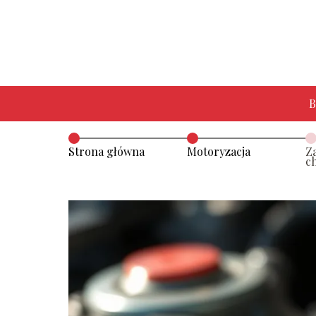
B
Strona główna
Motoryzacja
Z
c
o
s