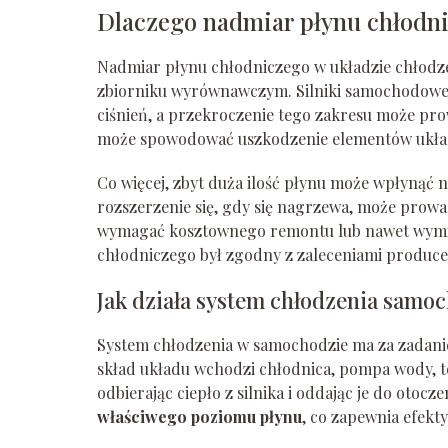
Dlaczego nadmiar płynu chłodn
Nadmiar płynu chłodniczego w układzie chłodz
zbiorniku wyrównawczym. Silniki samochodowe s
ciśnień, a przekroczenie tego zakresu może pr
może spowodować uszkodzenie elementów układu
Co więcej, zbyt duża ilość płynu może wpłynąć n
rozszerzenie się, gdy się nagrzewa, może prow
wymagać kosztownego remontu lub nawet wymiany
chłodniczego był zgodny z zaleceniami produce
Jak działa system chłodzenia samo
System chłodzenia w samochodzie ma za zadani
skład układu wchodzi chłodnica, pompa wody, t
odbierając ciepło z silnika i oddając je do oto
właściwego poziomu płynu
, co zapewnia efekt