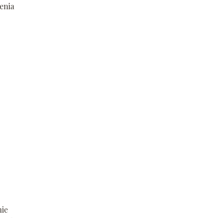
enia
nie