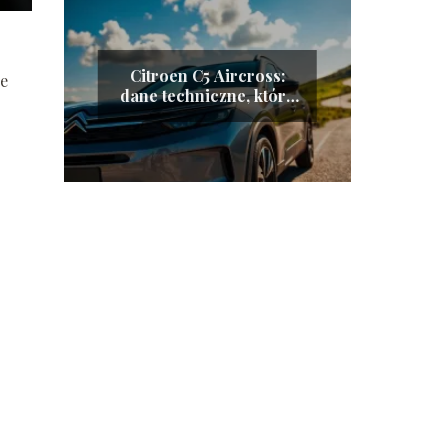
Citroen C5 Aircross:
re
dane techniczne, które
musisz znać