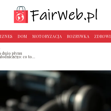
IZNES
DOM
MOTORYZACJA
ROZRYWKA
ZDROWI
a dużo płynu
hłodniczego: co to
znacza dla twojego
amochodu?