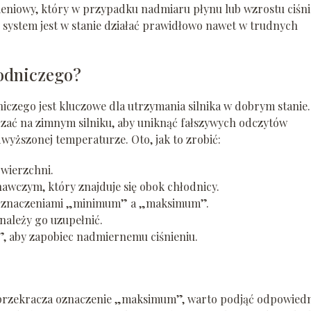
ieniowy, który w przypadku nadmiaru płynu lub wzrostu ciśni
u system jest w stanie działać prawidłowo nawet w trudnych
odniczego?
czego jest kluczowe dla utrzymania silnika w dobrym stanie.
zać na zimnym silniku, aby uniknąć fałszywych odczytów
ższonej temperaturze. Oto, jak to zrobić:
owierzchni.
wczym, który znajduje się obok chłodnicy.
y oznaczeniami „minimum” a „maksimum”.
należy go uzupełnić.
 aby zapobiec nadmiernemu ciśnieniu.
o przekracza oznaczenie „maksimum”, warto podjąć odpowied