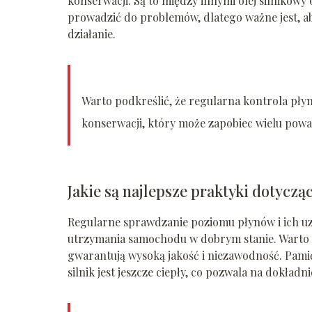
konserwacji. Są to między innymi olej silniko
prowadzić do problemów, dlatego ważne jest, ab
działanie.
Warto podkreślić, że regularna kontrola pł
konserwacji, który może zapobiec wielu po
Jakie są najlepsze praktyki dotycz
Regularne sprawdzanie poziomu płynów i ich uz
utrzymania samochodu w dobrym stanie. Warto
gwarantują wysoką jakość i niezawodność. Pamię
silnik jest jeszcze ciepły, co pozwala na dokładni