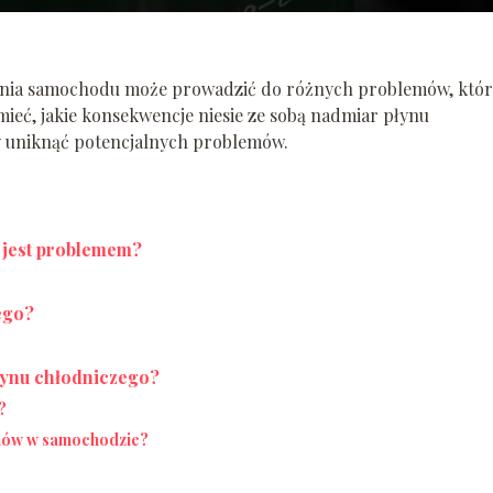
zenia samochodu może prowadzić do różnych problemów, któ
ieć, jakie konsekwencje niesie ze sobą nadmiar płynu
by uniknąć potencjalnych problemów.
 jest problemem?
ego?
płynu chłodniczego?
?
łynów w samochodzie?