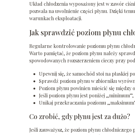
Układ chłodzenia wyposażony jest w zawór ciśn
pozwala na uwolnienie części płynu. Dzięki tem
warunkach eksploatacji.
Jak sprawdzić poziom płynu chł
Regularne kontrolowanie poziomu płynu chłodni
Warto pamiętać, że poziom płynu należy sprawd
spowodowanych rozszerzeniem cieczy przy podwy
Upewnij się, że samochód stoi na płaskiej p
Sprawdź poziom płynu w zbiorniku wyrówna
Poziom płynu powinien mieścić się międz
Jeśli poziom płynu jest poniżej „minimum”, 
Unikaj przekraczania poziomu „maksimum”,
Co zrobić, gdy płynu jest za dużo?
Jeśli zauważysz, że poziom płynu chłodniczeg