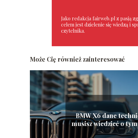
Jako redakcja fairweb.pl z pasją
celem jest dzielenie się wiedzą i 
czytelnika.
Może Cię również zainteresować
BMW X6 dane techni
musisz wiedzieć o ty