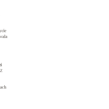
ycie
wala
zi
 Z
cach