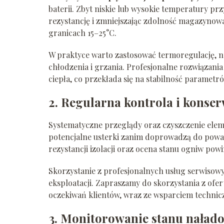
baterii. Zbyt niskie lub wysokie temperatury pr
rezystancję i zmniejszając zdolność magazynowan
granicach 15–25°C.
W praktyce warto zastosować termoregulację, 
chłodzenia i grzania. Profesjonalne rozwiązan
ciepła, co przekłada się na stabilność paramet
2. Regularna kontrola i konse
Systematyczne przeglądy oraz czyszczenie ele
potencjalne usterki zanim doprowadzą do poważ
rezystancji izolacji oraz ocena stanu ogniw p
Skorzystanie z profesjonalnych usług serwisowy
eksploatacji. Zapraszamy do skorzystania z ofe
oczekiwań klientów, wraz ze wsparciem technic
3. Monitorowanie stanu nałado