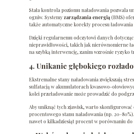
Stała kontrola poziomu naładowania pozwala uni
ogniw. Systemy
zarządzania energią
(BMS) ofer
także automatyczne korekty procesu ładowania 
Dzięki regularnemu odczytowi danych dotyczący
nieprawidłowości, takich jak nierównomierne 
na szybką interwencję, zanim wzrośnie ryzyko 
4. Unikanie głębokiego rozład
Ekstremalne stany naładowania zwiększają stre
sulfatacją w akumulatorach kwasowo-ołowiowych
kolei przeładowanie może prowadzić do podgrze
Aby uniknąć tych zjawisk, warto skonfigurować
procentowego stanu naładowania (np. 20–80%).
nawet o kilkadziesiąt procent w porównaniu do