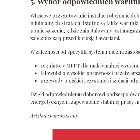
5. Wybór odpowiednich warunk
Właściwe przygotowanie instalacji obejmuje do
minimalnych stratach. Istotne są także warunki 
pomieszczeniu, gdzie zainstalowany jest
magazy
zabezpieczają przed korozją i awariami.
W zależności od specyfiki systemu można zastos
regulatory MPPT dla maksymalnej wydajnoś
falowniki o wysokiej sprawności przetwarza
przewody o niskiej rezystancji i izolacji o
Dzięki odpowiedniemu doborowi podzespołów o
energetycznych i zapewnienie stabilnej pracy ma
Artykuł sponsorowany