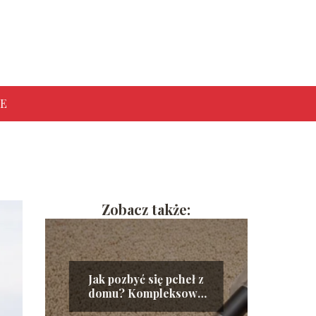
E
Zobacz także:
Jak pozbyć się pcheł z
domu? Kompleksowy
poradnik