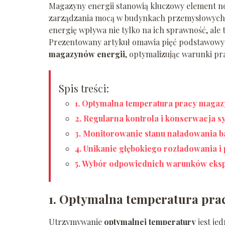
Magazyny energii stanowią kluczowy element no
zarządzania mocą w budynkach przemysłowych i
energię wpływa nie tylko na ich sprawność, ale t
Prezentowany artykuł omawia pięć podstawowyc
magazynów energii
, optymalizując warunki pr
Spis treści:
1. Optymalna temperatura pracy magaz
2. Regularna kontrola i konserwacja s
3. Monitorowanie stanu naładowania ba
4. Unikanie głębokiego rozładowania i
5. Wybór odpowiednich warunków eksp
1. Optymalna temperatura pra
Utrzymywanie
optymalnej temperatury
jest je