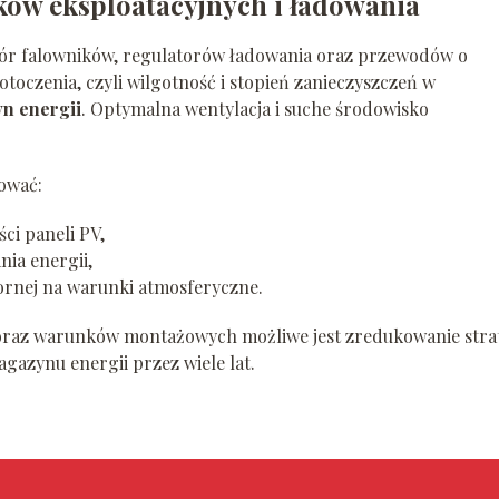
ów eksploatacyjnych i ładowania
bór falowników, regulatorów ładowania oraz przewodów o
otoczenia, czyli wilgotność i stopień zanieczyszczeń w
n energii
. Optymalna wentylacja i suche środowisko
ować:
ci paneli PV,
nia energii,
dpornej na warunki atmosferyczne.
raz warunków montażowych możliwe jest zredukowanie stra
gazynu energii przez wiele lat.