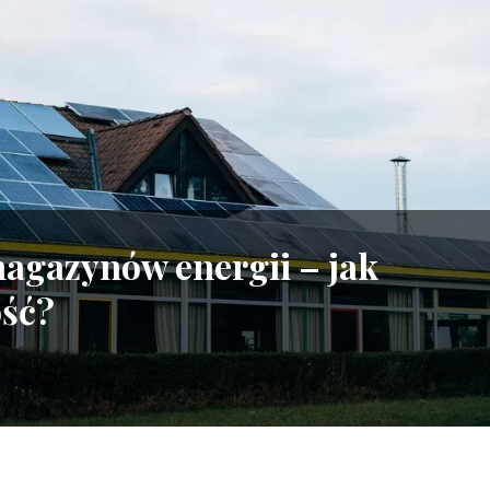
magazynów energii – jak
ość?