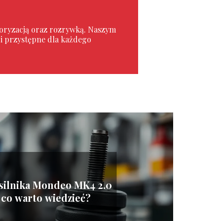
toryzacją oraz rozrywką. Naszym
e i przystępne dla każdego
silnika Mondeo MK4 2.0
 co warto wiedzieć?