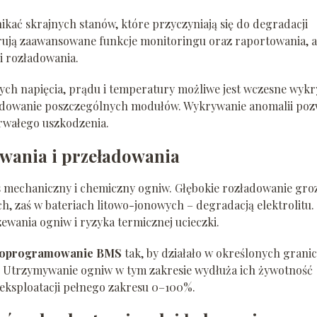
kać skrajnych stanów, które przyczyniają się do degradacji
ują zaawansowane funkcje monitoringu oraz raportowania, a
i rozładowania.
ch napięcia, prądu i temperatury możliwe jest wczesne wykr
ładowanie poszczególnych modułów. Wykrywanie anomalii poz
trwałego uszkodzenia.
owania i przeładowania
s mechaniczny i chemiczny ogniw. Głębokie rozładowanie gro
, zaś w bateriach litowo-jonowych – degradacją elektrolitu.
wania ogniw i ryzyka termicznej ucieczki.
oprogramowanie BMS
tak, by działało w określonych grani
 Utrzymywanie ogniw w tym zakresie wydłuża ich żywotność
 eksploatacji pełnego zakresu 0–100%.