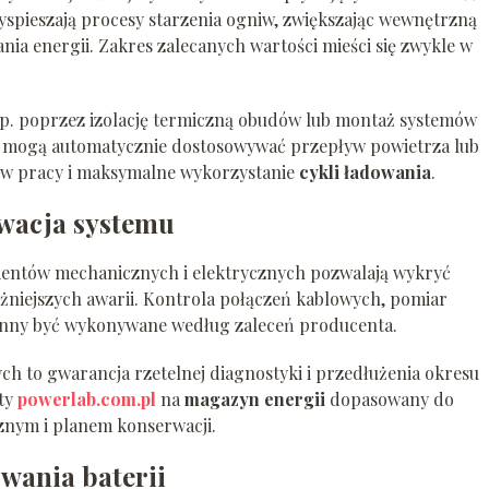
zyspieszają procesy starzenia ogniw, zwiększając wewnętrzną
ia energii. Zakres zalecanych wartości mieści się zwykle w
np. poprzez izolację termiczną obudów lub montaż systemów
ia mogą automatycznie dostosowywać przepływ powietrza lub
rów pracy i maksymalne wykorzystanie
cykli ładowania
.
rwacja systemu
mentów mechanicznych i elektrycznych pozwalają wykryć
niejszych awarii. Kontrola połączeń kablowych, pomiar
owinny być wykonywane według zaleceń producenta.
ch to gwarancja rzetelnej diagnostyki i przedłużenia okresu
rty
powerlab.com.pl
na
magazyn energii
dopasowany do
znym i planem konserwacji.
wania baterii