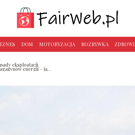
IZNES
DOM
MOTORYZACJA
ROZRYWKA
ZDROWI
asady eksploatacji
agazynów energii – jak
ydłużyć ich żywotność?