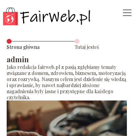
Strona główna
Tutaj jesteś
admin
Jako redakcja fairweb.pl z pasją zgłębiamy tematy
związane z domem, zdrowiem, biznesem, motoryzacją
oraz rozrywką. Naszym celem jest dzielenie się wiedzą
i sprawianie, by nawet najbardziej złożone
zagadnienia były jasne i przystępne dla każdego
czytelnika.