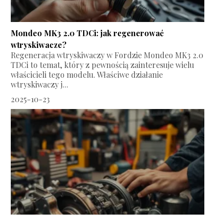
Mondeo MK3 2.0 TDCi: jak regenerować
wtryskiwacze?
Regeneracja wtryskiwaczy w Fordzie Mondeo MK3 2.0
TDCi to temat, który z pewnością zainteresuje wielu
właścicieli tego modelu. Właściwe działanie
wtryskiwaczy j...
2025-10-23