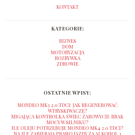
KONTAKT
KATEGORIE:
BIZNES
DOM
MOTORYZACJA
ROZRYWKA
ZDROWIE
OSTATNIE WPISY:
MONDEO MK3 2.0 TDCI: JAK REGENEROWAĆ
WTRYSKIWACZE?
MIGAJĄCA KONTROLKA ŚWIEC ŻAROWYCH: BRAK
MOCY W SILNIKU?
ILE OLEJU POTRZEBUJE MONDEO MK4 2.0 TDCI?
NA ILE ZABIERAJĄ PRAWO JAZDY ZA ALKOHOL 1