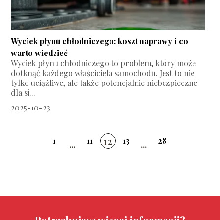
Wyciek płynu chłodniczego: koszt naprawy i co
warto wiedzieć
Wyciek płynu chłodniczego to problem, który może
dotknąć każdego właściciela samochodu. Jest to nie
tylko uciążliwe, ale także potencjalnie niebezpieczne
dla si...
2025-10-23
12
1
11
13
28
...
...
Potrzebujesz więcej informacji?