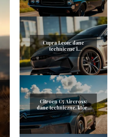
Cupra Leon: dane
techniczne i
charakterystyka
pojazdu
Citroen C5 Aircross:
dane techniczne, które
musisz znać