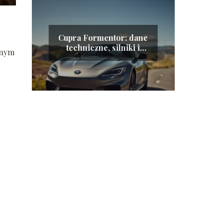
Cupra Formentor: dane
j
techniczne, silniki i
dnym
osiągi w jednym
miejscu