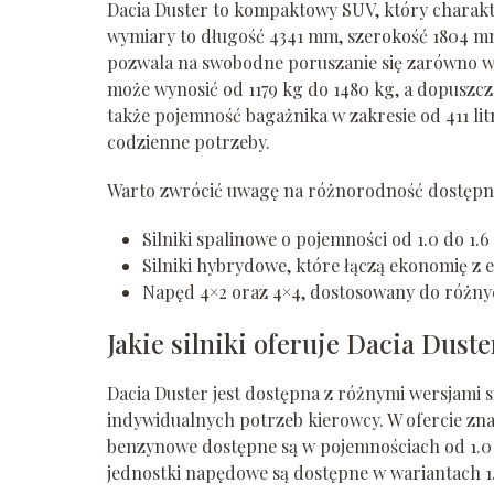
Dacia Duster to kompaktowy SUV, który charakt
wymiary to długość 4341 mm, szerokość 1804 m
pozwala na swobodne poruszanie się zarówno w m
może wynosić od 1179 kg do 1480 kg, a dopuszcza
także pojemność bagażnika w zakresie od 411 lit
codzienne potrzeby.
Warto zwrócić uwagę na różnorodność dostępn
Silniki spalinowe o pojemności od 1.0 do 1.6
Silniki hybrydowe, które łączą ekonomię z e
Napęd 4×2 oraz 4×4, dostosowany do róż
Jakie silniki oferuje Dacia Duste
Dacia Duster jest dostępna z różnymi wersjami
indywidualnych potrzeb kierowcy. W ofercie znaj
benzynowe dostępne są w pojemnościach od 1.0 
jednostki napędowe są dostępne w wariantach 1.0