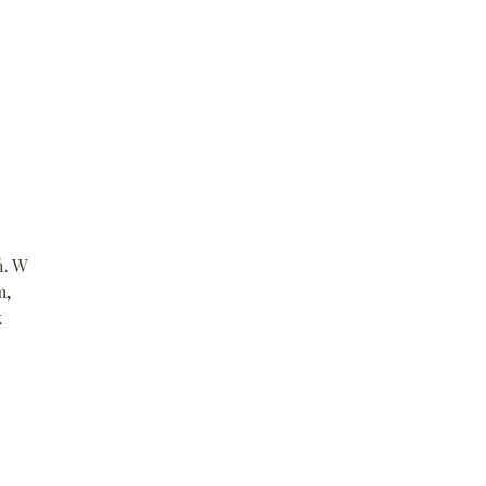
ń. W
m,
k