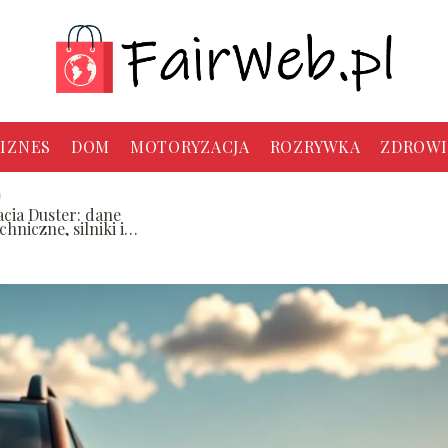
IZNES
DOM
MOTORYZACJA
ROZRYWKA
ZDROWI
acia Duster: dane
chniczne, silniki i
użycie paliwa