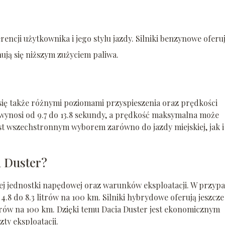
encji użytkownika i jego stylu jazdy. Silniki benzynowe oferu
ją się niższym zużyciem paliwa.
 się także różnymi poziomami przyspieszenia oraz prędkości
wynosi od 9.7 do 13.8 sekundy, a prędkość maksymalna może
est wszechstronnym wyborem zarówno do jazdy miejskiej, jak i
a Duster?
nej jednostki napędowej oraz warunków eksploatacji. W przyp
.8 do 8.3 litrów na 100 km. Silniki hybrydowe oferują jeszcze
itrów na 100 km. Dzięki temu Dacia Duster jest ekonomicznym
ty eksploatacji.