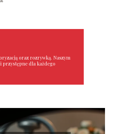
az
toryzacją oraz rozrywką. Naszym
e i przystępne dla każdego