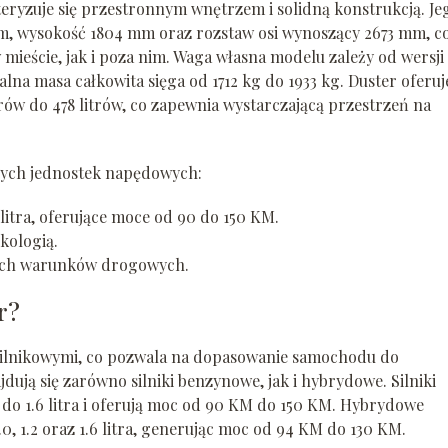
eryzuje się przestronnym wnętrzem i solidną konstrukcją. Je
m, wysokość 1804 mm oraz rozstaw osi wynoszący 2673 mm, c
ieście, jak i poza nim. Waga własna modelu zależy od wersji 
lna masa całkowita sięga od 1712 kg do 1933 kg. Duster oferuj
rów do 478 litrów, co zapewnia wystarczającą przestrzeń na
ych jednostek napędowych:
 litra, oferujące moce od 90 do 150 KM.
kologią.
nych warunków drogowych.
r?
 silnikowymi, co pozwala na dopasowanie samochodu do
dują się zarówno silniki benzynowe, jak i hybrydowe. Silniki
do 1.6 litra i oferują moc od 90 KM do 150 KM. Hybrydowe
, 1.2 oraz 1.6 litra, generując moc od 94 KM do 130 KM.