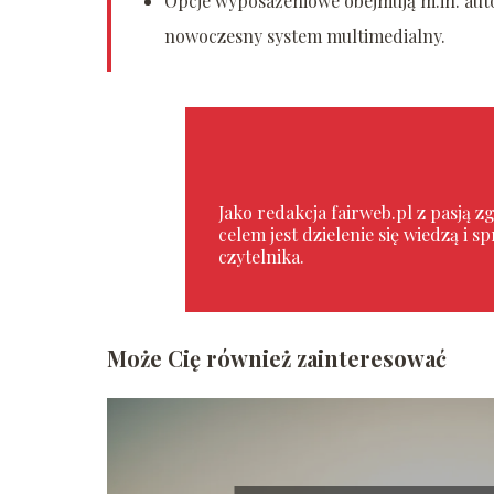
Opcje wyposażeniowe obejmują m.in. au
nowoczesny system multimedialny.
Jako redakcja fairweb.pl z pasją
celem jest dzielenie się wiedzą i 
czytelnika.
Może Cię również zainteresować