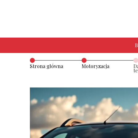
B
Strona główna
Motoryzacja
D
te
z