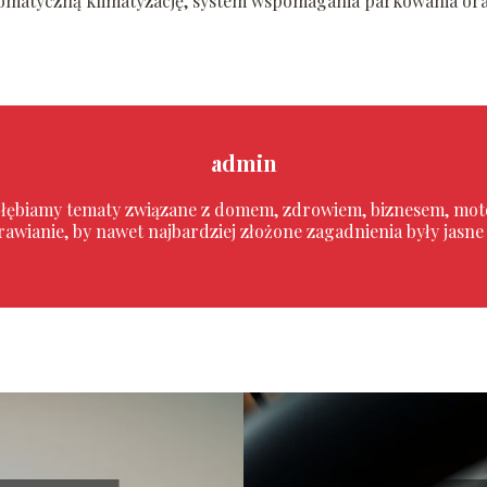
tomatyczną klimatyzację, system wspomagania parkowania or
admin
 zgłębiamy tematy związane z domem, zdrowiem, biznesem, mo
sprawianie, by nawet najbardziej złożone zagadnienia były jasn