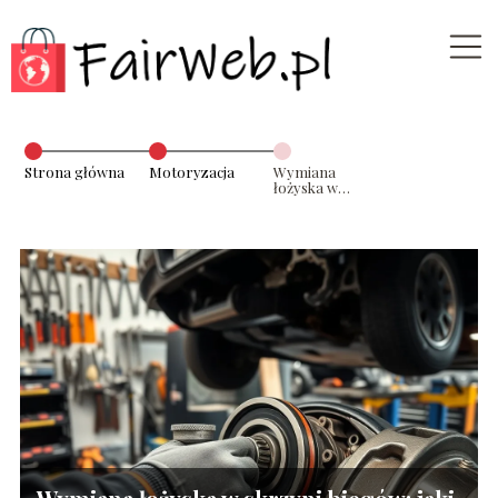
Strona główna
Motoryzacja
Wymiana
łożyska w
skrzyni biegów:
jaki jest koszt?