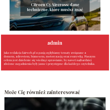
Citroen C5 Aircross: dane
techniczne, które musisz znać
admin
Jako redakcja fairweb.pl z pasją zgłębiamy tematy związane z
domem, zdrowiem, biznesem, motoryzacją oraz rozrywką. Naszym
celem jest dzielenie się wiedzą i sprawianie, by nawet najbardziej
złożone zagadnienia były jasne i przystępne dla każdego czytelnika.
Może Cię również zainteresować