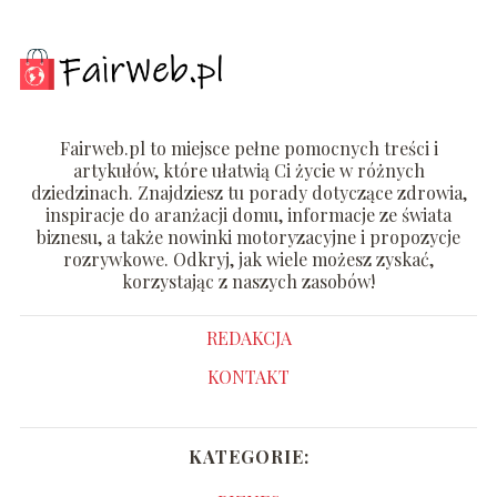
Fairweb.pl to miejsce pełne pomocnych treści i
artykułów, które ułatwią Ci życie w różnych
dziedzinach. Znajdziesz tu porady dotyczące zdrowia,
inspiracje do aranżacji domu, informacje ze świata
biznesu, a także nowinki motoryzacyjne i propozycje
rozrywkowe. Odkryj, jak wiele możesz zyskać,
korzystając z naszych zasobów!
REDAKCJA
KONTAKT
KATEGORIE: