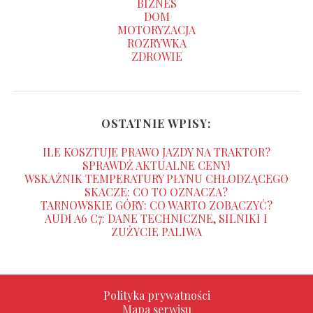
BIZNES
DOM
MOTORYZACJA
ROZRYWKA
ZDROWIE
OSTATNIE WPISY:
ILE KOSZTUJE PRAWO JAZDY NA TRAKTOR?
SPRAWDŹ AKTUALNE CENY!
WSKAŹNIK TEMPERATURY PŁYNU CHŁODZĄCEGO
SKACZE: CO TO OZNACZA?
TARNOWSKIE GÓRY: CO WARTO ZOBACZYĆ?
AUDI A6 C7: DANE TECHNICZNE, SILNIKI I
ZUŻYCIE PALIWA
Polityka prywatności
Mapa serwisu