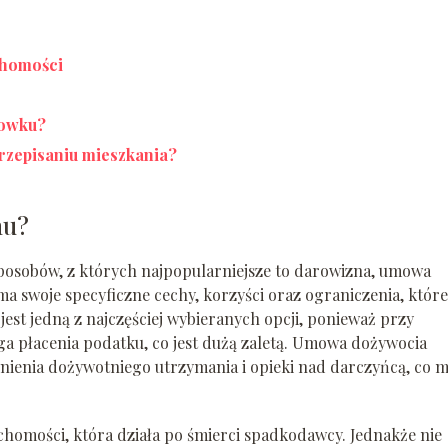
chomości
howku?
przepisaniu mieszkania?
mu?
posobów, z których najpopularniejsze to darowizna, umowa
a swoje specyficzne cechy, korzyści oraz ograniczenia, które
est jedną z najczęściej wybieranych opcji, ponieważ przy
a płacenia podatku, co jest dużą zaletą. Umowa dożywocia
ienia dożywotniego utrzymania i opieki nad darczyńcą, co 
homości, która działa po śmierci spadkodawcy. Jednakże nie