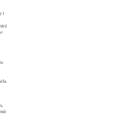
 i
nież
ne
ło
ela.
o,
onić