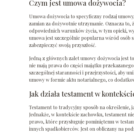
Czym jest umowa dożywocia?
Umowa dożywocia to specyficzny rodzaj umowy, w
zamian za dożywotnie utrzymanie. Oznacza to, 
odpowiednich warunków życia, w tym opieki, wy
umowa jest szczególnie popularna wśród osób sta
zabezpieczyć swoją przyszłość.
Jedną z głównych zalet umowy dożywocia jest to
nie mają prawa do części majątku przekazanego
szczególnej staranności i przejrzystości, aby u
umowy w formie aktu notarialnego, co dodatkow
Jak działa testament w kontekśc
Testament to tradycyjny sposób na określenie, 
Jednakże, w kontekście zachowku, testament ni
prawo, które przysługuje pominiętemu w testam
innych spadkobierców. Jest on obliczany na po