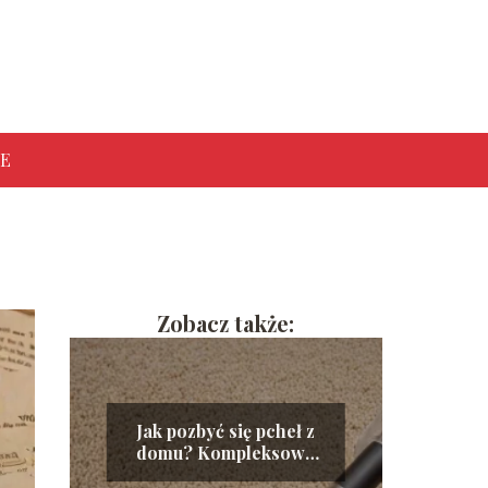
E
Zobacz także:
Jak pozbyć się pcheł z
domu? Kompleksowy
poradnik