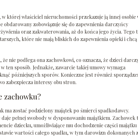
 której właściciel nieruchomości przekazuje ją innej osobie
że obdarowany zobowiązuje się do zapewnienia darczyńcy
żywienia oraz zakwaterowania, aż do końca jego życia. Tego 
rszych, które nie mają bliskich do zapewnienia opieki i chcą
, że nie podlega ona zachowkowi, co oznacza, że dzieci darcz
 w ten sposób. Jednakże, zawarcie takiej umowy wymaga
niknąć późniejszych sporów. Konieczne jest również sporządze
o zabezpiecza interesy obu stron.
ie zachowku?
jak ma zostać podzielony majątek po śmierci spadkodawcy.
e daje pełnej swobody w dysponowaniu majątkiem. Zachowek 
encie dziecku, umożliwiające mu dochodzenie części majątku
dstawie wartości całego spadku, w tym darowizn dokonanych 