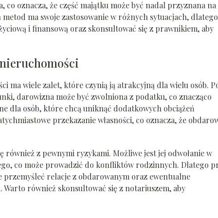
, co oznacza, że część majątku może być nadal przyznana na
 metod ma swoje zastosowanie w różnych sytuacjach, dlatego
życiową i finansową oraz skonsultować się z prawnikiem, aby
 nieruchomości
 ma wiele zalet, które czynią ją atrakcyjną dla wielu osób. P
runki, darowizna może być zwolniona z podatku, co znacząco
ażne dla osób, które chcą uniknąć dodatkowych obciążeń
atychmiastowe przekazanie własności, co oznacza, że obdaro
ię również z pewnymi ryzykami. Możliwe jest jej odwołanie w
go, co może prowadzić do konfliktów rodzinnych. Dlatego p
ie przemyśleć relacje z obdarowanym oraz ewentualne
 Warto również skonsultować się z notariuszem, aby