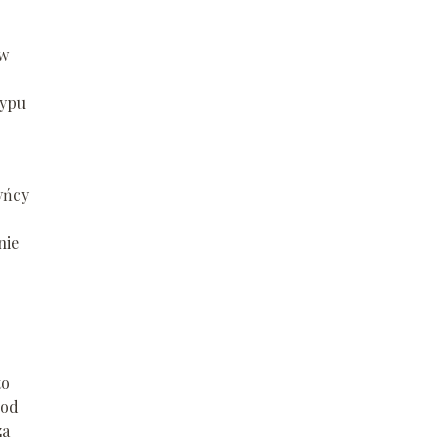
 w
typu
yńcy
nie
to
 od
za