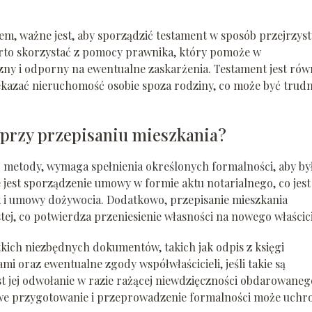
, ważne jest, aby sporządzić testament w sposób przejrzysty
rto skorzystać z pomocy prawnika, który pomoże w
ny i odporny na ewentualne zaskarżenia. Testament jest rów
kazać nieruchomość osobie spoza rodziny, co może być trud
ć przy przepisaniu mieszkania?
j metody, wymaga spełnienia określonych formalności, aby by
jest sporządzenie umowy w formie aktu notarialnego, co jest
 i umowy dożywocia. Dodatkowo, przepisanie mieszkania
ej, co potwierdza przeniesienie własności na nowego właścici
ich niezbędnych dokumentów, takich jak odpis z księgi
ami oraz ewentualne zgody współwłaścicieli, jeśli takie są
 jej odwołanie w razie rażącej niewdzięczności obdarowaneg
we przygotowanie i przeprowadzenie formalności może uchr