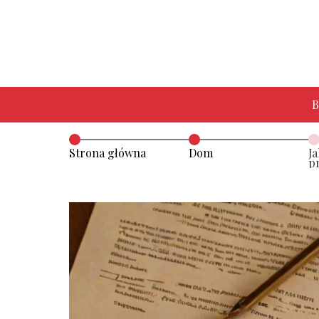
B
Strona główna
Dom
J
p
K