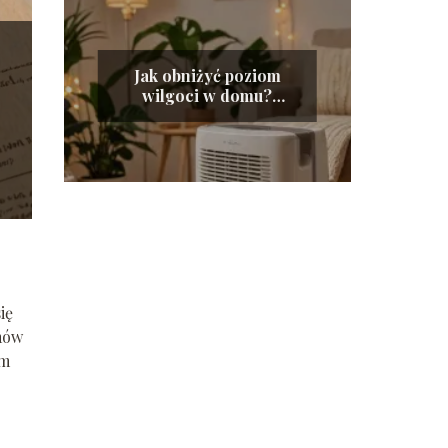
Jak obniżyć poziom
wilgoci w domu?
Efektywne sposoby i
wskazówki
ię
mów
im