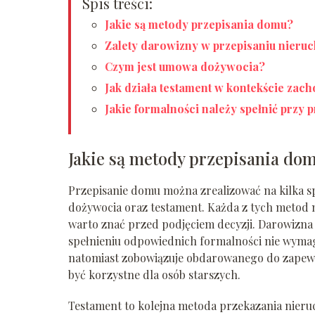
Spis treści:
Jakie są metody przepisania domu?
Zalety darowizny w przepisaniu nieru
Czym jest umowa dożywocia?
Jak działa testament w kontekście zac
Jakie formalności należy spełnić przy 
Jakie są metody przepisania do
Przepisanie domu można zrealizować na kilka s
dożywocia oraz testament. Każda z tych metod m
warto znać przed podjęciem decyzji. Darowizna j
spełnieniu odpowiednich formalności nie wymag
natomiast zobowiązuje obdarowanego do zapewn
być korzystne dla osób starszych.
Testament to kolejna metoda przekazania nieruc