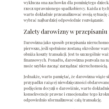
wyklucza ona zachowku dla pominiętego dziecka
rzecz uprawnionego spadkobiercy. Każda z tych
warto dokładnie przeanalizować swoją sytuację 
wybrać najbardziej odpowiednie rozwiązanie.
Zalety darowizny w przepisaniu
Darowizna jako sposób przepisania nieruchomości
pierwsze, jeśli spełnione zostaną określone wa
obniża koszty transakcji. Jest to szczególnie w
finansowych. Ponadto, darowizna pozwala na n
może szybko zacząć zarządzać nieruchomością.
Jednakże, warto pamiętać, że darowizna wiąże s
przypadku rażącej niewdzięczności obdarowane
podjęciem decyzji o darowiźnie, warto dokładn
konsekwencje prawne i emocjonalne tego kroku.
odpowiednio sformalizować całą transakcję.