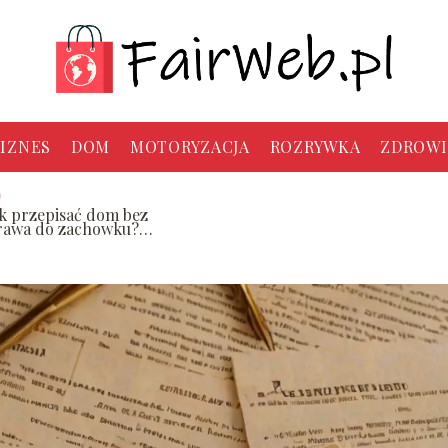
IZNES
DOM
MOTORYZACJA
ROZRYWKA
ZDROWI
ak przepisać dom bez
rawa do zachowku?
rok po kroku