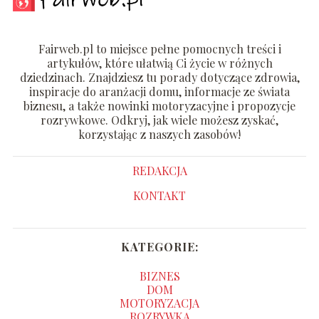
Fairweb.pl to miejsce pełne pomocnych treści i
artykułów, które ułatwią Ci życie w różnych
dziedzinach. Znajdziesz tu porady dotyczące zdrowia,
inspiracje do aranżacji domu, informacje ze świata
biznesu, a także nowinki motoryzacyjne i propozycje
rozrywkowe. Odkryj, jak wiele możesz zyskać,
korzystając z naszych zasobów!
REDAKCJA
KONTAKT
KATEGORIE:
BIZNES
DOM
MOTORYZACJA
ROZRYWKA