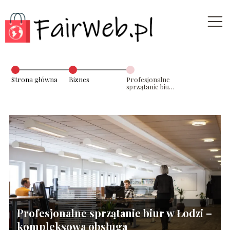
Strona główna
Biznes
Profesjonalne
sprzątanie biur
w Łodzi –
kompleksowa
obsługa
Profesjonalne sprzątanie biur w Łodzi –
kompleksowa obsługa