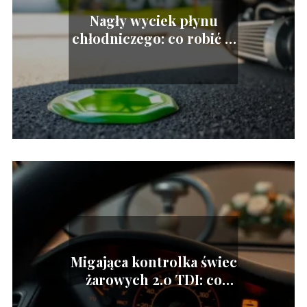
Nagły wyciek płynu
chłodniczego: co robić w
takiej sytuacji?
Migająca kontrolka świec
żarowych 2.0 TDI: co
oznacza?