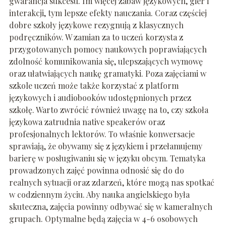
gwarancja sukcesu. Im więcej zabaw językowych, gier i
interakcji, tym lepsze efekty nauczania. Coraz częściej
dobre szkoły językowe rezygnują z klasycznych
podręczników. W zamian za to uczeń korzysta z
przygotowanych pomocy naukowych poprawiających
zdolność komunikowania się, ulepszających wymowę
oraz ułatwiających naukę gramatyki. Poza zajęciami w
szkole uczeń może także korzystać z platform
językowych i audiobooków udostępnionych przez
szkołę. Warto zwrócić również uwagę na to, czy szkoła
językowa zatrudnia native speakerów oraz
profesjonalnych lektorów. To właśnie konwersacje
sprawiają, że obywamy się z językiem i przełamujemy
barierę w posługiwaniu się w języku obcym. Tematyka
prowadzonych zajęć powinna odnosić się do do
realnych sytuacji oraz zdarzeń, które mogą nas spotkać
w codziennym życiu. Aby nauka angielskiego była
skuteczna, zajęcia powinny odbywać się w kameralnych
grupach. Optymalne będą zajęcia w 4-6 osobowych