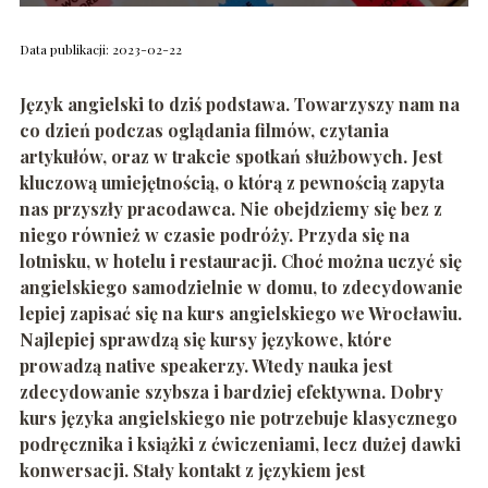
Data publikacji: 2023-02-22
Język angielski to dziś podstawa. Towarzyszy nam na
co dzień podczas oglądania filmów, czytania
artykułów, oraz w trakcie spotkań służbowych. Jest
kluczową umiejętnością, o którą z pewnością zapyta
nas przyszły pracodawca. Nie obejdziemy się b
ez z
niego również w czasie podróży. Przyda się na
lotnisku, w hotelu i restauracji. Choć można uczyć się
angielskiego samodzielnie w domu, to zdecydowanie
lepiej zapisać się na kurs angielskiego we Wrocławiu.
Najlepiej sprawdzą się kursy językowe, które
p
rowadzą native speakerzy. Wtedy nauka jest
zdecydowanie szybsza i bardziej efektywna. Dobry
kurs języka angielskiego nie potrzebuje klasycznego
podręcznika i książki z ćwiczeniami, lecz dużej dawki
konwersacji. Stały kontakt z językiem jest