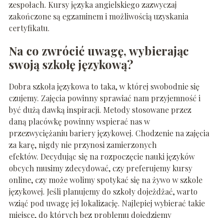
zespołach. Kursy języka angielskiego zazwyczaj
zakończone są egzaminem i możliwością uzyskania
certyfikatu.
Na co zwrócić uwagę, wybierając
swoją szkołę językową?
Dobra szkoła językowa to taka, w której swobodnie się
czujemy. Zajęcia powinny sprawiać nam przyjemność i
być dużą dawką inspiracji. Metody stosowane przez
daną placówkę powinny wspierać nas w
przezwyciężaniu bariery językowej. Chodzenie na zajęcia
za karę, nigdy nie przynosi zamierzonych
efektów. Decydując się na rozpoczęcie nauki języków
obcych musimy zdecydować, czy preferujemy kursy
online, czy może wolimy spotykać się na żywo w szkole
językowej. Jeśli planujemy do szkoły dojeżdżać, warto
wziąć pod uwagę jej lokalizację. Najlepiej wybierać takie
miejsce, do których bez problemu dojedziemy