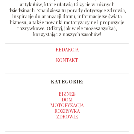
artykułów, które ułatwią Ci życie w różnych
dziedzinach. Znajdziesz tu porady dotyczące zdrowia,
inspiracje do aranżacji domu, informacje ze świata
biznesu, a także nowinki motoryzacyjne i propozycje
rozrywkowe. Odkryj, jak wiele możesz zyskać,
korzystając z naszych zasobów!
REDAKCJA
KONTAKT
KATEGORIE:
BIZNES
DOM
MOTORYZACJA
ROZRYWKA
ZDROWIE