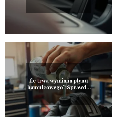
pedału sprzęgła?
Ile trwa wymiana płynu
hamulcowego? Sprawdź,
co musisz wiedzieć!