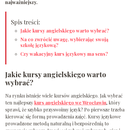
najważniejszy.
Spis treści:
Jakie kursy angielskiego warto wybrać?
Na co zwrócić uwagę, wybierając swoją
szkołę językową?
Czy wakacyjny kurs językowy ma sens?
Jakie kursy angielskiego warto
wybrać?
Na rynku istnieje wiele kursów angielskiego. Jak wybrać
ten najlepszy
kurs angielskiego we Wrocławiu
, który
sprawi, że szybko przyswoimy język? Po pierwsze trzeba
kierować się formą prowadzenia zajęć. Kursy językowe
prowadzone metodą naturalną i bezpośrednią to