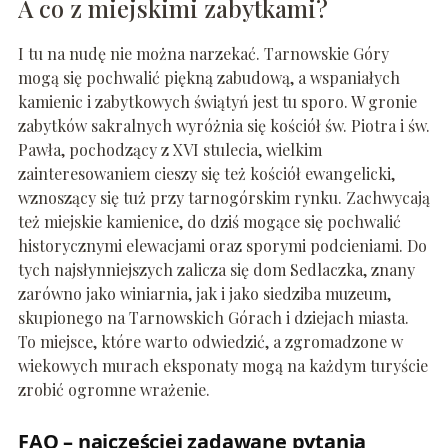
A co z miejskimi zabytkami?
I tu na nudę nie można narzekać. Tarnowskie Góry
mogą się pochwalić piękną zabudową, a wspaniałych
kamienic i zabytkowych świątyń jest tu sporo. W gronie
zabytków sakralnych wyróżnia się kościół św. Piotra i św.
Pawła, pochodzący z XVI stulecia, wielkim
zainteresowaniem cieszy się też kościół ewangelicki,
wznoszący się tuż przy tarnogórskim rynku. Zachwycają
też miejskie kamienice, do dziś mogące się pochwalić
historycznymi elewacjami oraz sporymi podcieniami. Do
tych najsłynniejszych zalicza się dom Sedlaczka, znany
zarówno jako winiarnia, jak i jako siedziba muzeum,
skupionego na Tarnowskich Górach i dziejach miasta.
To miejsce, które warto odwiedzić, a zgromadzone w
wiekowych murach eksponaty mogą na każdym turyście
zrobić ogromne wrażenie.
FAQ – najczęściej zadawane pytania