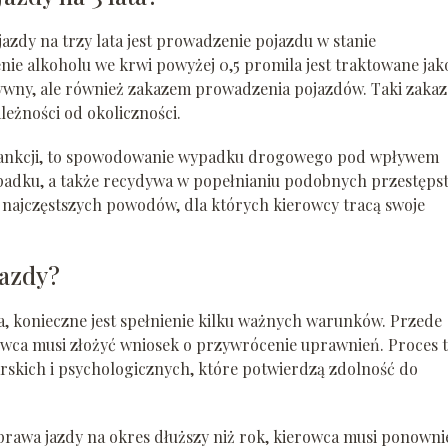
zdy na trzy lata jest prowadzenie pojazdu w stanie
nie alkoholu we krwi powyżej 0,5 promila jest traktowane jak
zywny, ale również zakazem prowadzenia pojazdów. Taki zakaz
leżności od okoliczności.
j sankcji, to spowodowanie wypadku drogowego pod wpływem
ypadku, a także recydywa w popełnianiu podobnych przestęps
z najczęstszych powodów, dla których kierowcy tracą swoje
jazdy?
ta, konieczne jest spełnienie kilku ważnych warunków. Przede
owca musi złożyć wniosek o przywrócenie uprawnień. Proces 
skich i psychologicznych, które potwierdzą zdolność do
prawa jazdy na okres dłuższy niż rok, kierowca musi ponowni