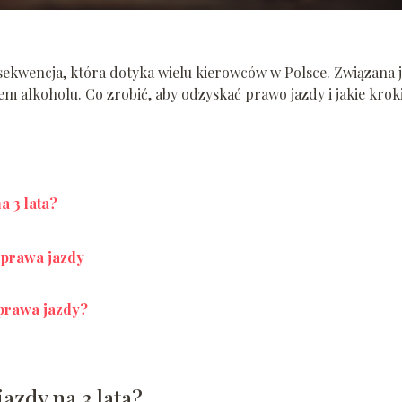
sekwencja, która dotyka wielu kierowców w Polsce. Związana j
 alkoholu. Co zrobić, aby odzyskać prawo jazdy i jakie krok
a 3 lata?
 prawa jazdy
 prawa jazdy?
azdy na 3 lata?