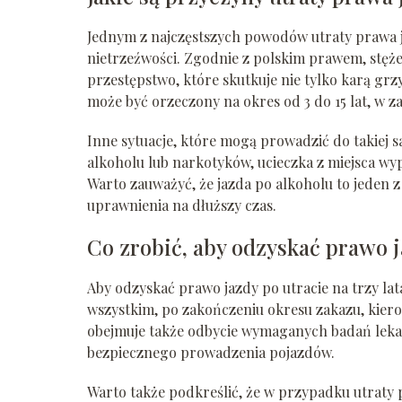
Jednym z najczęstszych powodów utraty prawa ja
nietrzeźwości. Zgodnie z polskim prawem, stęże
przestępstwo, które skutkuje nie tylko karą gr
może być orzeczony na okres od 3 do 15 lat, w za
Inne sytuacje, które mogą prowadzić do takie
alkoholu lub narkotyków, ucieczka z miejsca w
Warto zauważyć, że jazda po alkoholu to jeden 
uprawnienia na dłuższy czas.
Co zrobić, aby odzyskać prawo 
Aby odzyskać prawo jazdy po utracie na trzy la
wszystkim, po zakończeniu okresu zakazu, kier
obejmuje także odbycie wymaganych badań lekar
bezpiecznego prowadzenia pojazdów.
Warto także podkreślić, że w przypadku utraty 