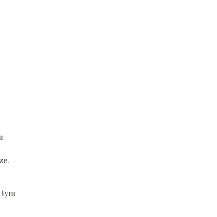
a
ze.
w tym