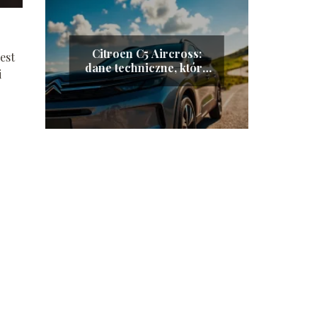
Citroen C5 Aircross:
est
dane techniczne, które
i
musisz znać