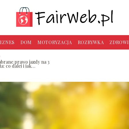
IZNES
DOM
MOTORYZACJA
ROZRYWKA
ZDROWI
abrane prawo jazdy na 3
ta: co dalej i jak
dzyskać?