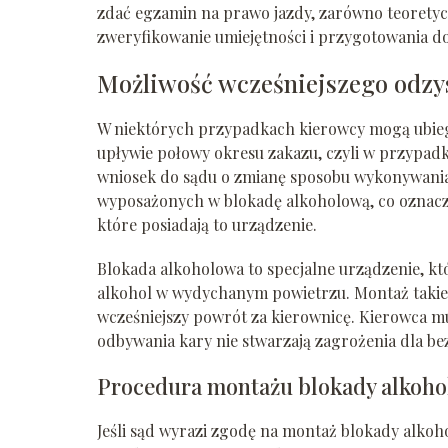
zdać egzamin na prawo jazdy, zarówno teoretycz
zweryfikowanie umiejętności i przygotowania d
Możliwość wcześniejszego odzy
W niektórych przypadkach kierowcy mogą ubiegać
upływie połowy okresu zakazu, czyli w przypadku
wniosek do sądu o zmianę sposobu wykonywani
wyposażonych w blokadę alkoholową, co oznacza
które posiadają to urządzenie.
Blokada alkoholowa to specjalne urządzenie, k
alkohol w wydychanym powietrzu. Montaż takieg
wcześniejszy powrót za kierownicę. Kierowca mu
odbywania kary nie stwarzają zagrożenia dla b
Procedura montażu blokady alkoho
Jeśli sąd wyrazi zgodę na montaż blokady alko