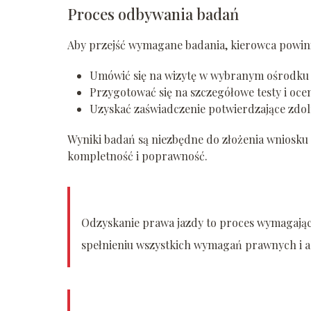
Proces odbywania badań
Aby przejść wymagane badania, kierowca powin
Umówić się na wizytę w wybranym ośrodk
Przygotować się na szczegółowe testy i oce
Uzyskać zaświadczenie potwierdzające zdo
Wyniki badań są niezbędne do złożenia wniosku
kompletność i poprawność.
Odzyskanie prawa jazdy to proces wymagający 
spełnieniu wszystkich wymagań prawnych i a