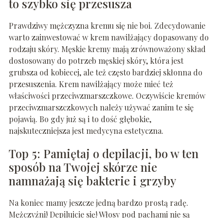
to szybko się przesusza
Prawdziwy mężczyzna kremu się nie boi. Zdecydowanie
warto zainwestować w krem nawilżający dopasowany do
rodzaju skóry. Męskie kremy mają zrównoważony skład
dostosowany do potrzeb męskiej skóry, która jest
grubsza od kobiecej, ale też często bardziej skłonna do
przesuszenia. Krem nawilżający może mieć też
właściwości przeciwzmarszczkowe. Oczywiście kremów
przeciwzmarszczkowych należy używać zanim te się
pojawią. Bo gdy już są i to dość głębokie,
najskuteczniejsza jest medycyna estetyczna.
Top 5: Pamiętaj o depilacji, bo w ten
sposób na Twojej skórze nie
namnażają się bakterie i grzyby
Na koniec mamy jeszcze jedną bardzo prostą radę.
Mężczyźni! Depilujcie się! Włosy pod pachami nie są