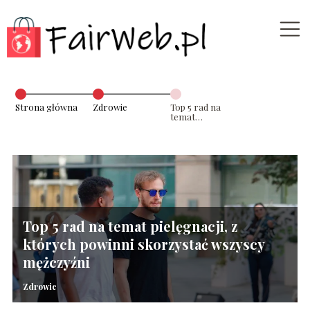
Strona główna
Zdrowie
Top 5 rad na
temat
pielęgnacji, z
których
powinni
skorzystać
wszyscy
mężczyźni
Top 5 rad na temat pielęgnacji, z
których powinni skorzystać wszyscy
mężczyźni
Zdrowie