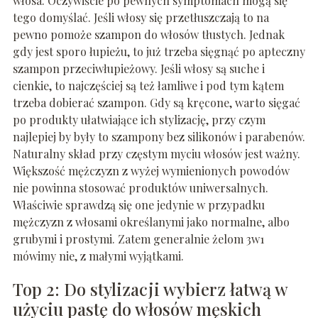
włosa. Oczywiście po pewnych symptomach mogą się
tego domyślać. Jeśli włosy się przetłuszczają to na
pewno pomoże szampon do włosów tłustych. Jednak
gdy jest sporo łupieżu, to już trzeba sięgnąć po apteczny
szampon przeciwłupieżowy. Jeśli włosy są suche i
cienkie, to najczęściej są też łamliwe i pod tym kątem
trzeba dobierać szampon. Gdy są kręcone, warto sięgać
po produkty ułatwiające ich stylizację, przy czym
najlepiej by były to szampony bez silikonów i parabenów.
Naturalny skład przy częstym myciu włosów jest ważny.
Większość mężczyzn z wyżej wymienionych powodów
nie powinna stosować produktów uniwersalnych.
Właściwie sprawdzą się one jedynie w przypadku
mężczyzn z włosami określanymi jako normalne, albo
grubymi i prostymi. Zatem generalnie żelom 3w1
mówimy nie, z małymi wyjątkami.
Top 2: Do stylizacji wybierz łatwą w
użyciu pastę do włosów męskich