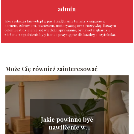
admin
Jako redakcja fairweb.pl z pasją zgłębiamy tematy związane z
domem, zdrowiem, biznesem, motoryzacją oraz rozrywką. Naszym
celem jest dzielenie się wiedzą i sprawianie, by nawet najbardziej
złożone zagadnienia były jasne i przystępne dla każdego czytelnika.
Może Cię również zainteresować
Jakie powinno być
nawilżenie w