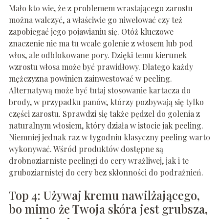
Mało kto wie, że z problemem wrastającego zarostu
można walczyć, a właściwie go niwelować czy też
zapobiegać jego pojawianiu się. Otóż kluczowe
znaczenie nie ma tu wcale golenie z włosem lub pod
włos, ale odblokowane pory. Dzięki temu kierunek
wzrostu włosa może być prawidłowy. Dlatego każdy
mężczyzna powinien zainwestować w peeling.
Alternatywą może być tutaj stosowanie kartacza do
brody, w przypadku panów, którzy pozbywają się tylko
części zarostu. Sprawdzi się także pędzel do golenia z
naturalnym włosiem, który działa w istocie jak peeling.
Niemniej jednak raz w tygodniu klasyczny peeling warto
wykonywać. Wśród produktów dostępne są
drobnoziarniste peelingi do cery wrażliwej, jak i te
gruboziarnistej do cery bez skłonności do podrażnień.
Top 4: Używaj kremu nawilżającego,
bo mimo że Twoja skóra jest grubsza,