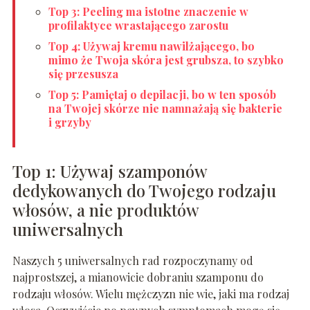
Top 3: Peeling ma istotne znaczenie w
profilaktyce wrastającego zarostu
Top 4: Używaj kremu nawilżającego, bo
mimo że Twoja skóra jest grubsza, to szybko
się przesusza
Top 5: Pamiętaj o depilacji, bo w ten sposób
na Twojej skórze nie namnażają się bakterie
i grzyby
Top 1: Używaj szamponów
dedykowanych do Twojego rodzaju
włosów, a nie produktów
uniwersalnych
Naszych 5 uniwersalnych rad rozpoczynamy od
najprostszej, a mianowicie dobraniu szamponu do
rodzaju włosów. Wielu mężczyzn nie wie, jaki ma rodzaj