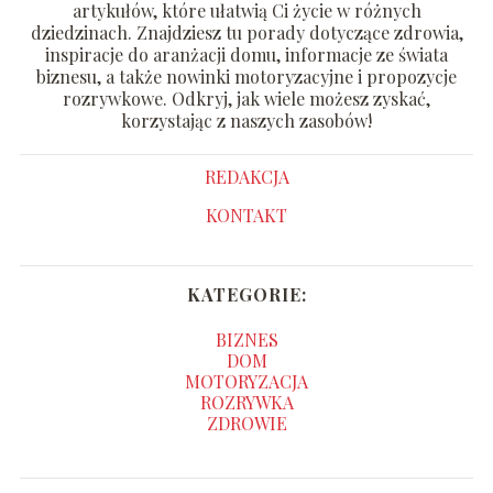
artykułów, które ułatwią Ci życie w różnych
dziedzinach. Znajdziesz tu porady dotyczące zdrowia,
inspiracje do aranżacji domu, informacje ze świata
biznesu, a także nowinki motoryzacyjne i propozycje
rozrywkowe. Odkryj, jak wiele możesz zyskać,
korzystając z naszych zasobów!
REDAKCJA
KONTAKT
KATEGORIE:
BIZNES
DOM
MOTORYZACJA
ROZRYWKA
ZDROWIE