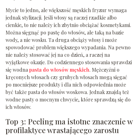
Mycie to jedno, ale większość męskich fryzur wymaga
jednak stylizacji. Jeśli włosy są raczej rzadkie albo
cienkie, to nie należy ich zbytnio obciążać kosmetykami.
Można sięgnąć po pastę do włosów, ale taką na bazie
wody, a nie wosku. Ta druga obciąży włosy i może
spowodować problem większego wypadania. Na pewno
nie należy stosować jej na co dzień, a raczej na
wyjątkowe okazje. Do codziennego stosowania sprawdzi
się wodna
pasta do włosów męskich
. Mężczyźni o
kręconych włosach czy grubych włosach mogą sięgać
po mocniejsze produkty i dla nich odpowiednia może
być także pasta do włosów woskowa. Jednak znajdą też
wodne pasty o mocnym chwycie, które sprawdzą się do
ich włosów.
Top 3: Peeling ma istotne znaczenie w
profilaktyce wrastającego zarostu